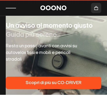
Un avviso al momento giusto
Guida più sereno
Resta un passo avanti con avvisi su
autovelox fissi e mobili e pericoli
stradali
Scopri di più su CO-DRIVER