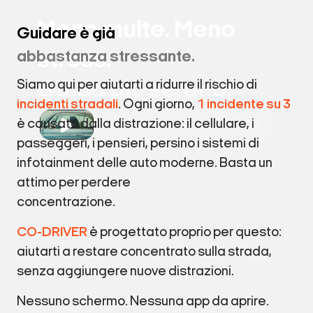
Meno multe. Meno
Guidare è già
stress.
abbastanza stressante.
Guida più sereno.
Siamo qui per aiutarti a ridurre il rischio di
incidenti stradali
. Ogni giorno,
1 incidente su 3
è causato dalla distrazione: il cellulare, i
Riproduci video
00:20
passeggeri, i pensieri, persino i sistemi di
infotainment delle auto moderne. Basta un
attimo per perdere
concentrazione.
CO-DRIVER
è progettato proprio per questo:
aiutarti a restare concentrato sulla strada,
senza aggiungere nuove distrazioni.
Nessuno schermo. Nessuna app da aprire.