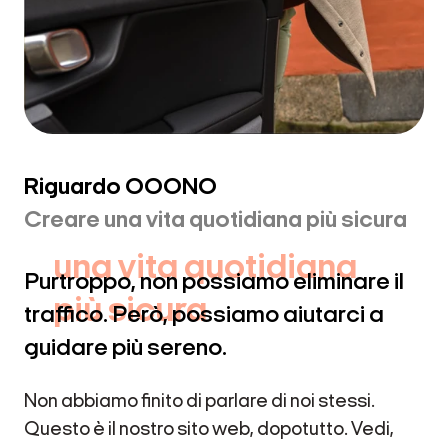
La nostra missione è
Riguardo OOONO
creare
Creare una vita quotidiana più sicura
una vita quotidiana
Purtroppo, non possiamo eliminare il
più sicura
traffico. Però, possiamo aiutarci a
guidare più sereno.
Non abbiamo finito di parlare di noi stessi.
Questo è il nostro sito web, dopotutto. Vedi,