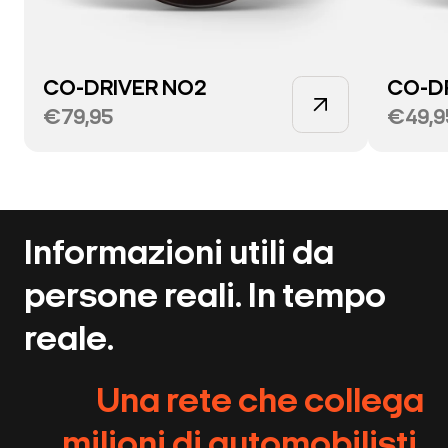
CO-DRIVER NO2
CO-D
€79,95
€49,9
Informazioni utili da
persone reali. In tempo
reale.
Una rete che collega
milioni di automobilisti.